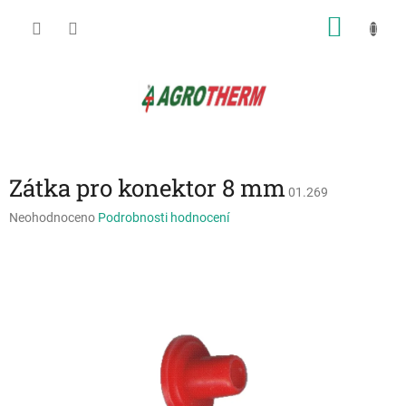
Přejít
NÁKU
na
obsah
KOŠÍK
Zátka pro konektor 8 mm
01.269
Průměrné
Neohodnoceno
Podrobnosti hodnocení
hodnocení
produktu
je
0,0
z
5
hvězdiček.