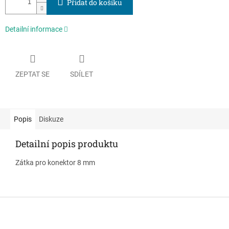
Přidat do košíku
Detailní informace
ZEPTAT SE
SDÍLET
Popis
Diskuze
Detailní popis produktu
Zátka pro konektor 8 mm
Z
á
p