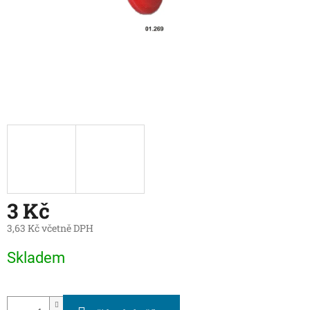
3 Kč
3,63 Kč včetně DPH
Měrná
Skladem
cena: