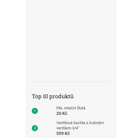
Top 10 produktů
PAL rotační žlutá
20 Kč
Ventilová šachta s kulovým
ventilem 3/4"
559 Kč