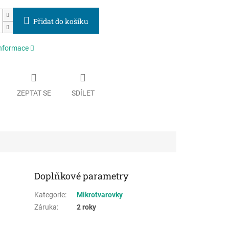
Přidat do košíku
informace
ZEPTAT SE
SDÍLET
Doplňkové parametry
Kategorie
:
Mikrotvarovky
Záruka
:
2 roky