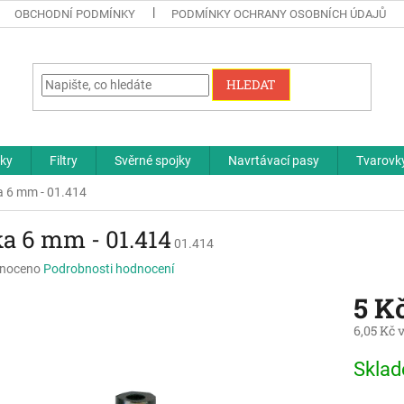
OBCHODNÍ PODMÍNKY
PODMÍNKY OCHRANY OSOBNÍCH ÚDAJŮ
HLEDAT
čky
Filtry
Svěrné spojky
Navrtávací pasy
Tvarovky
a 6 mm - 01.414
ka 6 mm - 01.414
01.414
né
noceno
Podrobnosti hodnocení
ní
5 K
u
6,05 Kč 
Měrná
Skla
cena:
ek.