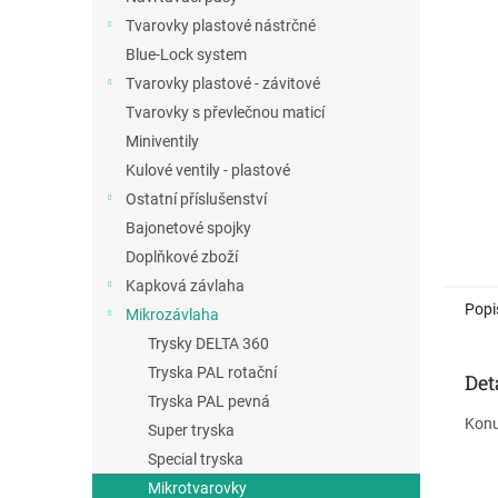
a
Tvarovky plastové nástrčné
n
Blue-Lock system
e
Tvarovky plastové - závitové
l
Tvarovky s převlečnou maticí
Miniventily
Kulové ventily - plastové
Ostatní příslušenství
Bajonetové spojky
Doplňkové zboží
Kapková závlaha
Popi
Mikrozávlaha
Trysky DELTA 360
Tryska PAL rotační
Det
Tryska PAL pevná
Konu
Super tryska
Special tryska
Mikrotvarovky