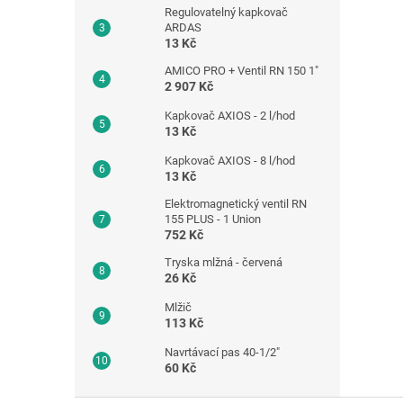
Regulovatelný kapkovač
ARDAS
13 Kč
AMICO PRO + Ventil RN 150 1"
2 907 Kč
Kapkovač AXIOS - 2 l/hod
13 Kč
Kapkovač AXIOS - 8 l/hod
13 Kč
Elektromagnetický ventil RN
155 PLUS - 1 Union
752 Kč
Tryska mlžná - červená
26 Kč
Mlžič
113 Kč
Navrtávací pas 40-1/2"
60 Kč