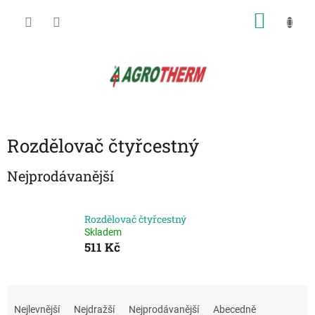
Přejít
NÁKU
na
obsah
KOŠÍK
Rozdělovač čtyřcestný
Nejprodávanější
Rozdělovač čtyřcestný
Skladem
511 Kč
Ř
a
Nejlevnější
Nejdražší
Nejprodávanější
Abecedně