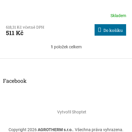
Skladem
618,31 Kč včetně DPH
Do košíku
511 Kč
1
položek celkem
O
v
l
Z
á
á
d
p
a
a
Facebook
c
t
í
í
p
r
v
k
Vytvořil Shoptet
y
v
ý
Copyright 2026
AGROTHERM s.r.o.
. Všechna práva vyhrazena.