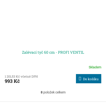
Zalévací tyč 60 cm - PROFI VENTIL
Skladem
1 201,53 Kč včetně DPH
Do košíku
993 Kč
8
položek celkem
O
v
l
Z