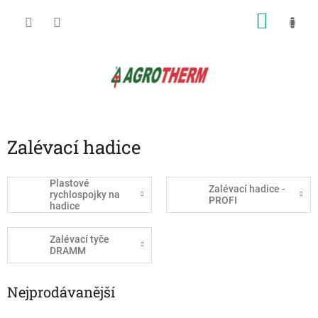
Přejít
NÁKU
na
obsah
KOŠÍK
Zalévací hadice
Plastové
Zalévací hadice -
rychlospojky na
PROFI
hadice
Zalévací tyče
DRAMM
Nejprodávanější