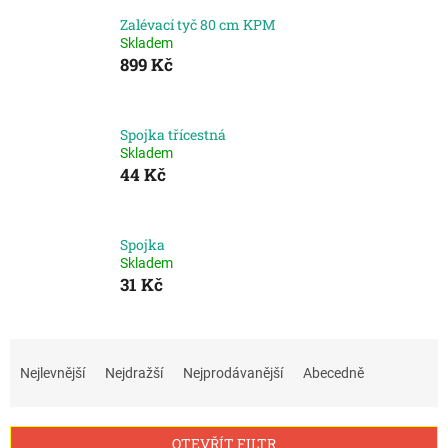
Zalévací tyč 80 cm KPM
Skladem
899 Kč
Spojka třícestná
Skladem
44 Kč
Spojka
Skladem
31 Kč
Ř
a
Nejlevnější
Nejdražší
Nejprodávanější
Abecedně
z
e
n
OTEVŘÍT FILTR