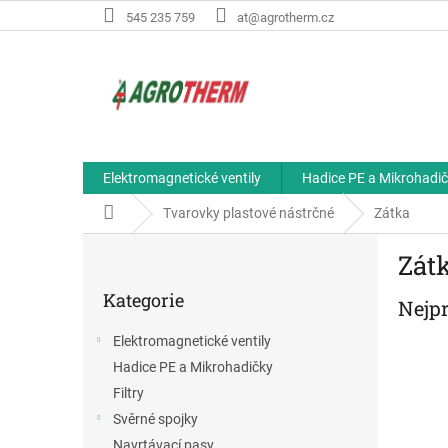
Přejít
545 235 759
at@agrotherm.cz
na
obsah
Elektromagnetické ventily
Hadice PE a Mikrohadi
Domů
Tvarovky plastové nástrčné
Zátka
P
Zát
o
Přeskočit
s
Kategorie
kategorie
Nejp
t
r
Elektromagnetické ventily
a
Hadice PE a Mikrohadičky
n
n
Filtry
í
Svěrné spojky
p
Navrtávací pasy