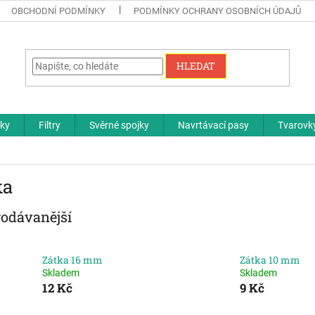
OBCHODNÍ PODMÍNKY
PODMÍNKY OCHRANY OSOBNÍCH ÚDAJŮ
HLEDAT
čky
Filtry
Svěrné spojky
Navrtávací pasy
Tvarovky
ka
rodávanější
Zátka 16 mm
Zátka 10 mm
Skladem
Skladem
12 Kč
9 Kč