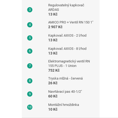
Regulovatelný kapkovač
ARDAS
13 Kč
AMICO PRO + Ventil RN 150 1"
2 907 Kč
Kapkovač AXIOS - 2 l/hod
13 Kč
Kapkovač AXIOS - 8 l/hod
13 Kč
Elektromagnetický ventil RN
155 PLUS - 1 Union
752 Kč
Tryska mlžná - červená
26 Kč
Navrtávací pas 40-1/2"
60 Kč
Montážní hmoždinka
10 Kč