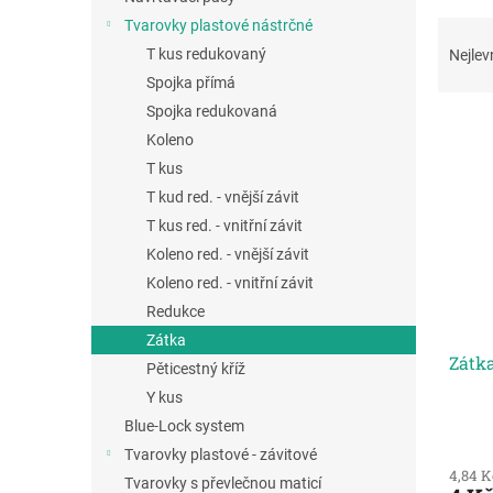
a
Ř
Tvarovky plastové nástrčné
n
a
T kus redukovaný
Nejlev
e
z
Spojka přímá
l
e
Spojka redukovaná
V
n
Koleno
ý
í
p
T kus
p
i
r
T kud red. - vnější závit
s
o
T kus red. - vnitřní závit
p
d
Koleno red. - vnější závit
r
u
Koleno red. - vnitřní závit
o
k
Redukce
d
t
u
ů
Zátka
Zátk
k
Pěticestný kříž
t
Y kus
ů
Blue-Lock system
Tvarovky plastové - závitové
4,84 
Tvarovky s převlečnou maticí