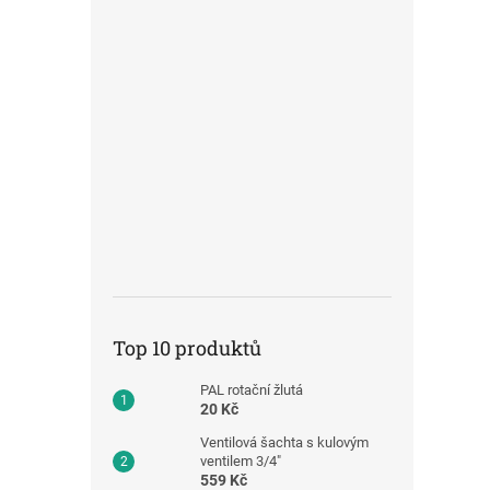
Top 10 produktů
PAL rotační žlutá
20 Kč
Ventilová šachta s kulovým
ventilem 3/4"
559 Kč