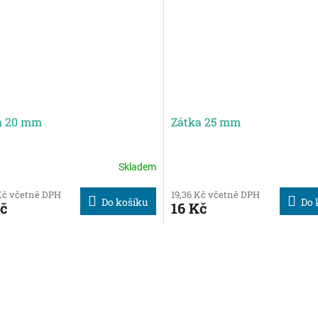
a 20 mm
Zátka 25 mm
Skladem
rné
cení
Kč včetně DPH
19,36 Kč včetně DPH
ktu
Do košíku
Do 
Kč
16 Kč
O
v
ček.
l
á
d
a