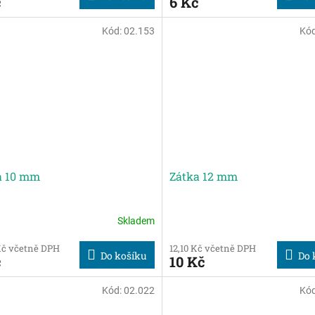
č
6 Kč
Kód:
02.153
Kó
a 10 mm
Zátka 12 mm
Skladem
Kč včetně DPH
12,10 Kč včetně DPH
Do košíku
Do 
č
10 Kč
Kód:
02.022
Kó