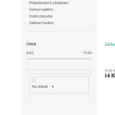
Příslušenství k závlahám
Venturi injektor
Vodní zásuvka
Zalévací hadice
Cena
Zátk
4
Kč
19
Kč
Průmě
hodno
16,94 
produ
14 
je
4,0
z
Na skladě
9
5
hvězdi