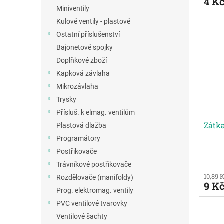
4 K
Miniventily
Kulové ventily - plastové
Ostatní příslušenství
Bajonetové spojky
Doplňkové zboží
Kapková závlaha
Mikrozávlaha
Trysky
Přísluš. k elmag. ventilům
Zátk
Plastová dlažba
Programátory
Postřikovače
Trávníkové postřikovače
10,89 
Rozdělovače (manifoldy)
9 K
Prog. elektromag. ventily
PVC ventilové tvarovky
Ventilové šachty