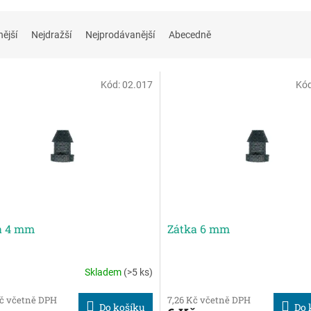
nější
Nejdražší
Nejprodávanější
Abecedně
Kód:
02.017
Kó
a 4 mm
Zátka 6 mm
Skladem
(>5 ks)
Kč včetně DPH
7,26 Kč včetně DPH
Do košíku
Do 