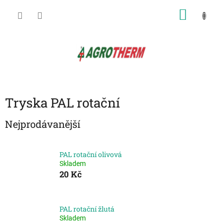
Přejít
NÁKU
na
obsah
KOŠÍK
Tryska PAL rotační
Nejprodávanější
PAL rotační olivová
Skladem
20 Kč
PAL rotační žlutá
Skladem