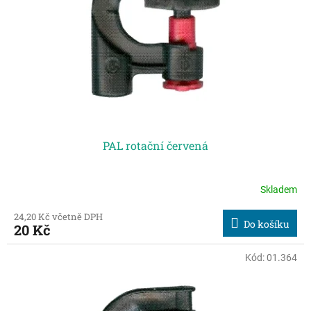
t
r
ů
o
d
u
k
t
ů
PAL rotační červená
Skladem
24,20 Kč včetně DPH
Do košíku
20 Kč
Kód:
01.364