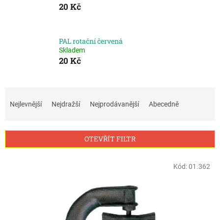
20 Kč
PAL rotační červená
Skladem
20 Kč
Ř
a
Nejlevnější
Nejdražší
Nejprodávanější
Abecedně
z
e
n
OTEVŘÍT FILTR
í
p
V
r
Kód:
01.362
ý
o
p
d
i
u
s
k
p