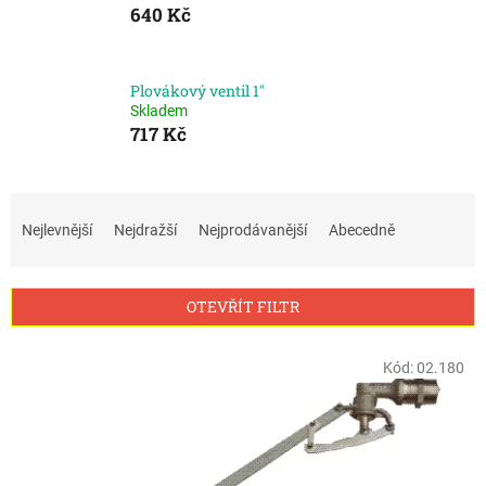
640 Kč
Plovákový ventil 1"
Skladem
717 Kč
Ř
a
Nejlevnější
Nejdražší
Nejprodávanější
Abecedně
z
e
n
OTEVŘÍT FILTR
í
p
V
r
Kód:
02.180
ý
o
p
d
i
u
s
k
p