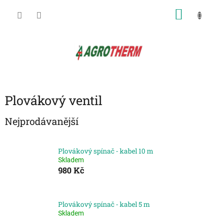
Přejít
NÁKU
na
obsah
KOŠÍK
Plovákový ventil
Nejprodávanější
Plovákový spínač - kabel 10 m
Skladem
980 Kč
Plovákový spínač - kabel 5 m
Skladem