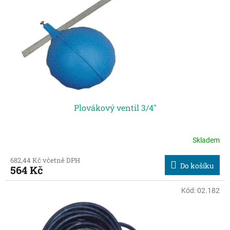
t
r
ů
o
d
u
k
t
ů
Plovákový ventil 3/4"
Skladem
682,44 Kč včetně DPH
Do košíku
564 Kč
Kód:
02.182