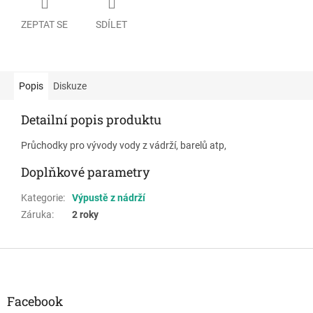
ZEPTAT SE
SDÍLET
Popis
Diskuze
Detailní popis produktu
Průchodky pro vývody vody z vádrží, barelů atp,
Doplňkové parametry
Kategorie
:
Výpustě z nádrží
Záruka
:
2 roky
Z
á
p
a
Facebook