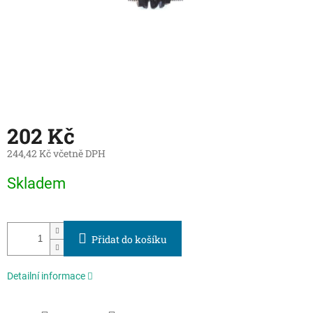
202 Kč
244,42 Kč včetně DPH
Měrná
Skladem
cena:
Přidat do košíku
Detailní informace