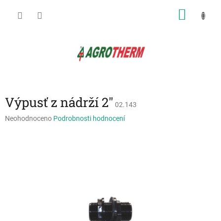
Přejít
NÁKU
na
obsah
KOŠÍK
Výpusť z nádrží 2"
02.143
Průměrné
Neohodnoceno
Podrobnosti hodnocení
hodnocení
produktu
je
0,0
z
5
hvězdiček.