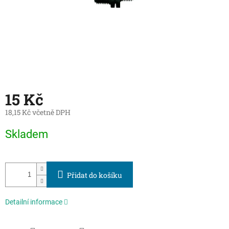
15 Kč
18,15 Kč včetně DPH
Měrná
Skladem
cena:
Přidat do košíku
Detailní informace