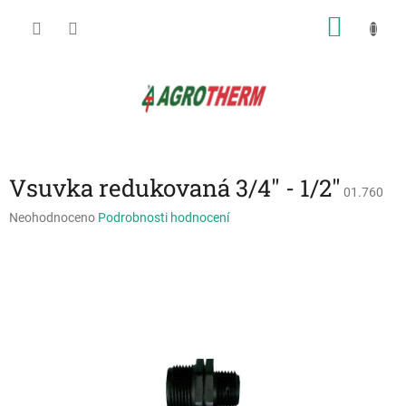
Přejít
NÁKU
na
obsah
KOŠÍK
Vsuvka redukovaná 3/4" - 1/2"
01.760
Průměrné
Neohodnoceno
Podrobnosti hodnocení
hodnocení
produktu
je
0,0
z
5
hvězdiček.