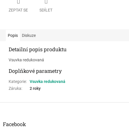
ZEPTAT SE
SDÍLET
Popis
Diskuze
Detailní popis produktu
Vsuvka redukovaná
Doplňkové parametry
Kategorie
:
Vsuvka redukovaná
Záruka
:
2 roky
Z
á
p
a
Facebook