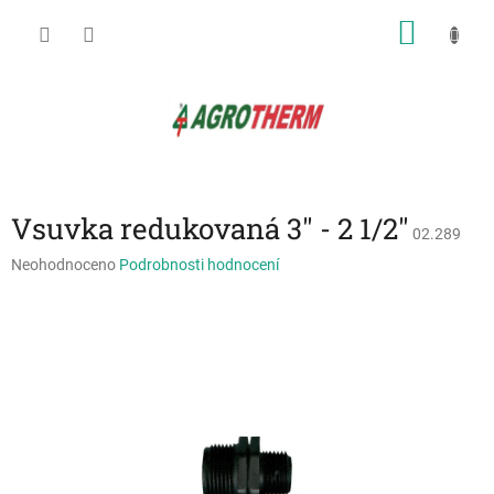
Přejít
NÁKU
na
obsah
KOŠÍK
Vsuvka redukovaná 3" - 2 1/2"
02.289
Průměrné
Neohodnoceno
Podrobnosti hodnocení
hodnocení
produktu
je
0,0
z
5
hvězdiček.