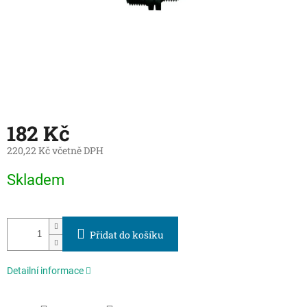
182 Kč
220,22 Kč včetně DPH
Měrná
Skladem
cena:
Přidat do košíku
Detailní informace