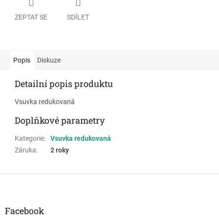
ZEPTAT SE
SDÍLET
Popis
Diskuze
Detailní popis produktu
Vsuvka redukovaná
Doplňkové parametry
Kategorie
:
Vsuvka redukovaná
Záruka
:
2 roky
Z
á
p
a
Facebook