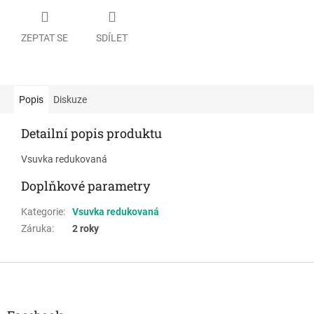
ZEPTAT SE
SDÍLET
Popis
Diskuze
Detailní popis produktu
Vsuvka redukovaná
Doplňkové parametry
Kategorie
:
Vsuvka redukovaná
Záruka
:
2 roky
Z
á
p