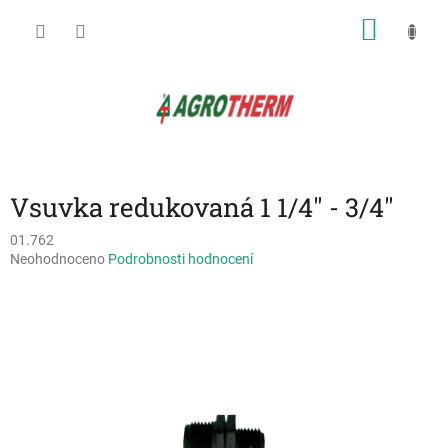
Přejít
NÁKU
na
obsah
KOŠÍK
Vsuvka redukovaná 1 1/4" - 3/4"
01.762
Průměrné
Neohodnoceno
Podrobnosti hodnocení
hodnocení
produktu
je
0,0
z
5
hvězdiček.