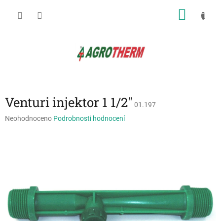
Přejít
NÁKU
na
obsah
KOŠÍK
Venturi injektor 1 1/2"
01.197
Průměrné
Neohodnoceno
Podrobnosti hodnocení
hodnocení
produktu
je
0,0
z
5
hvězdiček.