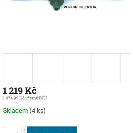
1 219 Kč
1 474,99 Kč včetně DPH
Měrná
Skladem
(4 ks)
cena: