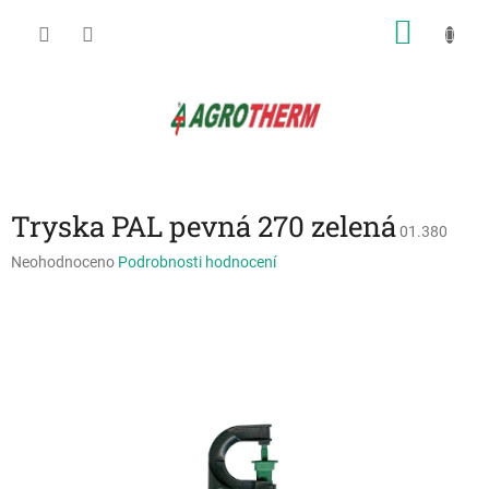
Přejít
NÁKU
na
obsah
KOŠÍK
Tryska PAL pevná 270 zelená
01.380
Průměrné
Neohodnoceno
Podrobnosti hodnocení
hodnocení
produktu
je
0,0
z
5
hvězdiček.