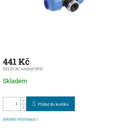
441 Kč
533,61 Kč včetně DPH
Měrná
Skladem
cena:
Přidat do košíku
Detailní informace