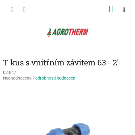
Přejít
NÁKU
na
obsah
KOŠÍK
T kus s vnitřním závitem 63 - 2"
02.847
Průměrné
Neohodnoceno
Podrobnosti hodnocení
hodnocení
produktu
je
0,0
z
5
hvězdiček.