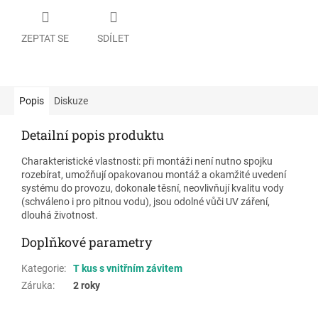
ZEPTAT SE
SDÍLET
Popis
Diskuze
Detailní popis produktu
Charakteristické vlastnosti: při montáži není nutno spojku
rozebírat, umožňují opakovanou montáž a okamžité uvedení
systému do provozu, dokonale těsní, neovlivňují kvalitu vody
(schváleno i pro pitnou vodu), jsou odolné vůči UV záření,
dlouhá životnost.
Doplňkové parametry
Kategorie
:
T kus s vnitřním závitem
Záruka
:
2 roky