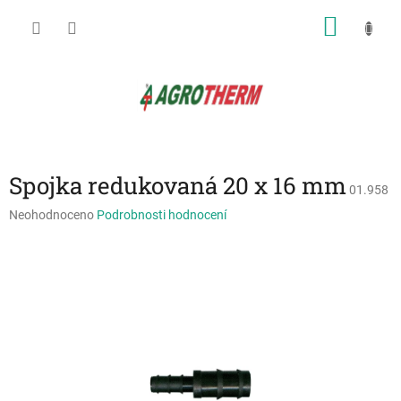
Přejít
NÁKU
na
obsah
KOŠÍK
Spojka redukovaná 20 x 16 mm
01.958
Průměrné
Neohodnoceno
Podrobnosti hodnocení
hodnocení
produktu
je
0,0
z
5
hvězdiček.