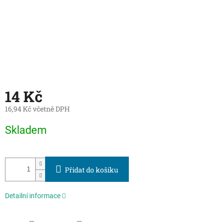
14 Kč
16,94 Kč včetně DPH
Měrná
Skladem
cena:
Přidat do košíku
Detailní informace