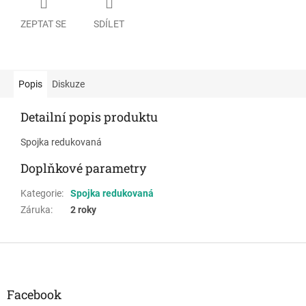
ZEPTAT SE
SDÍLET
Popis
Diskuze
Detailní popis produktu
Spojka redukovaná
Doplňkové parametry
Kategorie
:
Spojka redukovaná
Záruka
:
2 roky
Z
á
p
a
Facebook