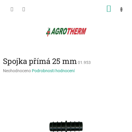
Přejít
NÁKU
na
obsah
KOŠÍK
Spojka přímá 25 mm
01.953
Průměrné
Neohodnoceno
Podrobnosti hodnocení
hodnocení
produktu
je
0,0
z
5
hvězdiček.