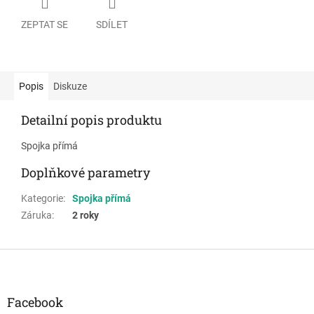
ZEPTAT SE
SDÍLET
Popis
Diskuze
Detailní popis produktu
Spojka přímá
Doplňkové parametry
Kategorie
:
Spojka přímá
Záruka
:
2 roky
Z
á
p
a
Facebook