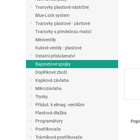
a
Tvarovky plastové nástrčné
n
Blue-Lock system
e
Tvarovky plastové - závitové
l
Tvarovky s převlečnou maticí
Miniventily
Kulové ventily - plastové
Ostatní příslušenství
Bajonetové spojky
Doplňkové zboží
Kapková závlaha
Mikrozávlaha
Trysky
Přísluš. k elmag. ventilům
Plastová dlažba
Programátory
Popi
Postřikovače
Trávníkové postřikovače