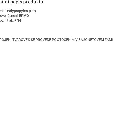
ailní popis produktu
riál:
Polypropylen (PP)
vé těsnění:
EPMD
ozní tlak:
PN4
POJENÍ TVAROVEK SE PROVEDE POOTOČENÍM V BAJONETOVÉM ZÁM