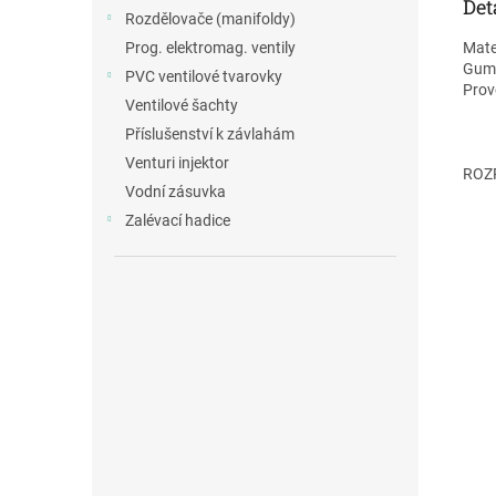
Det
Rozdělovače (manifoldy)
Mate
Prog. elektromag. ventily
Gumo
PVC ventilové tvarovky
Prov
Ventilové šachty
Příslušenství k závlahám
Venturi injektor
ROZ
Vodní zásuvka
Zalévací hadice