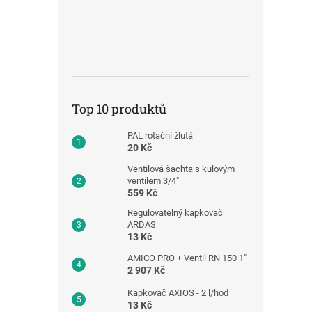
Top 10 produktů
PAL rotační žlutá
20 Kč
Ventilová šachta s kulovým
ventilem 3/4"
559 Kč
Regulovatelný kapkovač
ARDAS
13 Kč
AMICO PRO + Ventil RN 150 1"
2 907 Kč
Kapkovač AXIOS - 2 l/hod
13 Kč