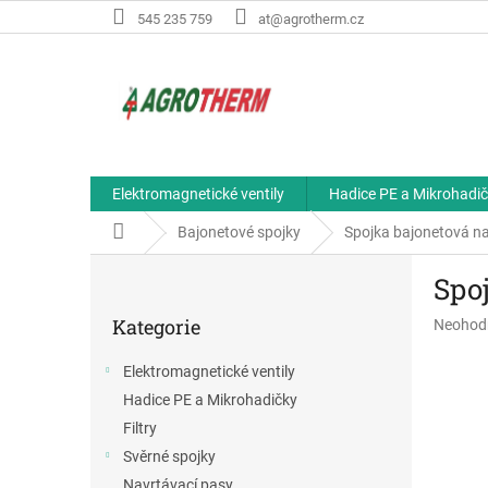
Přejít
545 235 759
at@agrotherm.cz
na
obsah
Elektromagnetické ventily
Hadice PE a Mikrohadi
Domů
Bajonetové spojky
Spojka bajonetová n
P
Spo
o
Přeskočit
s
Kategorie
Průměr
Neohod
kategorie
t
hodnoce
r
produkt
Elektromagnetické ventily
a
je
Hadice PE a Mikrohadičky
n
0,0
z
n
Filtry
5
í
Svěrné spojky
hvězdič
p
Navrtávací pasy