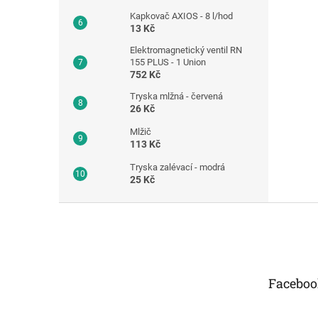
Kapkovač AXIOS - 8 l/hod
13 Kč
Elektromagnetický ventil RN
155 PLUS - 1 Union
752 Kč
Tryska mlžná - červená
26 Kč
Mlžič
113 Kč
Tryska zalévací - modrá
25 Kč
Z
á
p
a
t
Faceboo
í