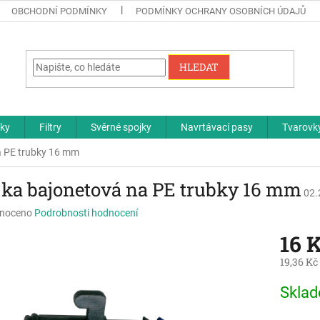
OBCHODNÍ PODMÍNKY
PODMÍNKY OCHRANY OSOBNÍCH ÚDAJŮ
HLEDAT
čky
Filtry
Svěrné spojky
Navrtávací pasy
Tvarovky
a PE trubky 16 mm
jka bajonetová na PE trubky 16 mm
02.
né
noceno
Podrobnosti hodnocení
ní
16 
u
19,36 Kč
Měrná
Skla
cena:
ek.