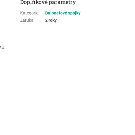
Doplňkové parametry
Kategorie
:
Bajonetové spojky
Záruka
:
2 roky
KU