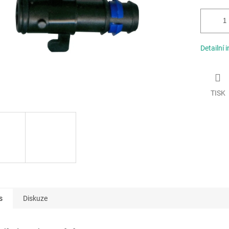
Detailní 
TISK
s
Diskuze