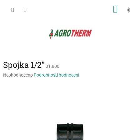
Přejít
NÁKU
na
obsah
KOŠÍK
Spojka 1/2"
01.800
Průměrné
Neohodnoceno
Podrobnosti hodnocení
hodnocení
produktu
je
0,0
z
5
hvězdiček.