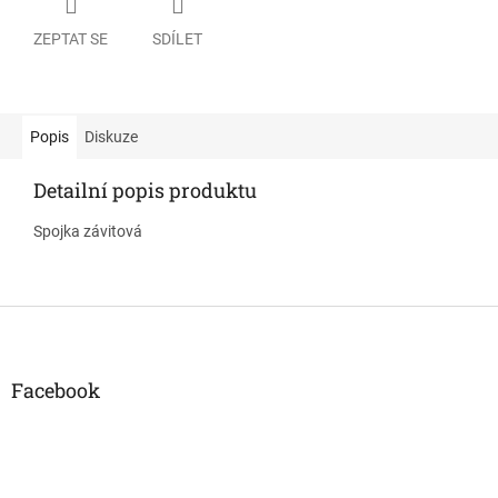
ZEPTAT SE
SDÍLET
Popis
Diskuze
Detailní popis produktu
Spojka závitová
Z
á
p
a
Facebook
t
í