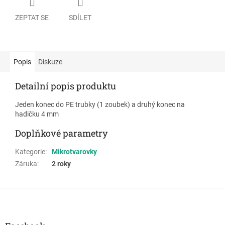
ZEPTAT SE
SDÍLET
Popis
Diskuze
Detailní popis produktu
Jeden konec do PE trubky (1 zoubek) a druhý konec na
hadičku 4 mm
Doplňkové parametry
Kategorie
:
Mikrotvarovky
Záruka
:
2 roky
Z
á
p