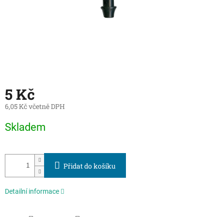
5 Kč
6,05 Kč včetně DPH
Měrná
Skladem
cena:
Přidat do košíku
Detailní informace