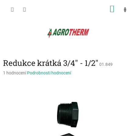
Přejít
NÁKU
na
obsah
KOŠÍK
Redukce krátká 3/4" - 1/2"
01.849
Průměrné
1 hodnocení
Podrobnosti hodnocení
hodnocení
produktu
je
5,0
z
5
hvězdiček.