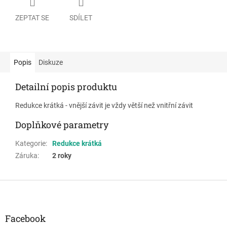
ZEPTAT SE
SDÍLET
Popis
Diskuze
Detailní popis produktu
Redukce krátká - vnější závit je vždy větší než vnitřní závit
Doplňkové parametry
Kategorie
:
Redukce krátká
Záruka
:
2 roky
Z
á
p
a
Facebook