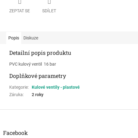
ZEPTAT SE
SDÍLET
Popis
Diskuze
Detailní popis produktu
PVC kulový ventil 16 bar
Doplňkové parametry
Kategorie
:
Kulové ventily - plastové
Záruka
:
2 roky
Z
á
p
a
Facebook