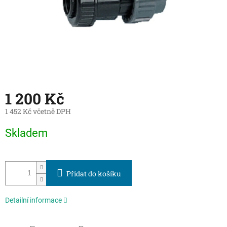
1 200 Kč
1 452 Kč včetně DPH
Měrná
Skladem
cena:
Přidat do košíku
Detailní informace