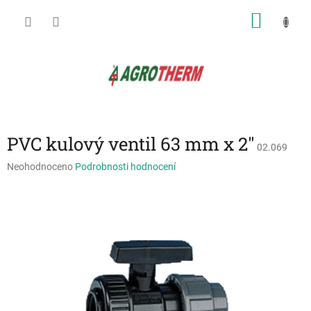
Přejít
NÁKU
na
obsah
KOŠÍK
PVC kulový ventil 63 mm x 2"
02.069
Průměrné
Neohodnoceno
Podrobnosti hodnocení
hodnocení
produktu
je
0,0
z
5
hvězdiček.