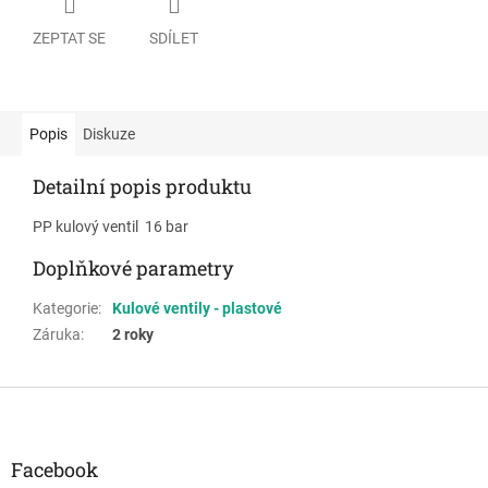
ZEPTAT SE
SDÍLET
Popis
Diskuze
Detailní popis produktu
PP kulový ventil 16 bar
Doplňkové parametry
Kategorie
:
Kulové ventily - plastové
Záruka
:
2 roky
Z
á
p
a
Facebook