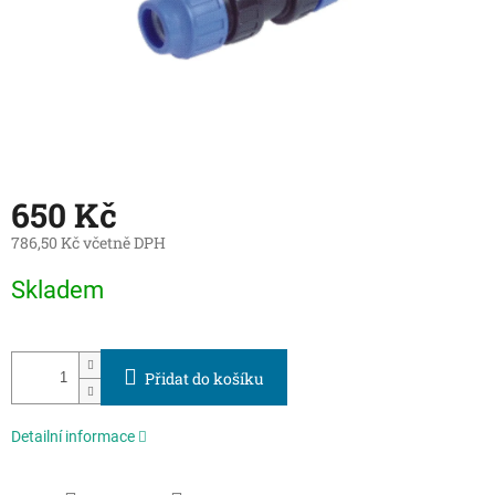
650 Kč
786,50 Kč včetně DPH
Měrná
Skladem
cena:
Přidat do košíku
Detailní informace