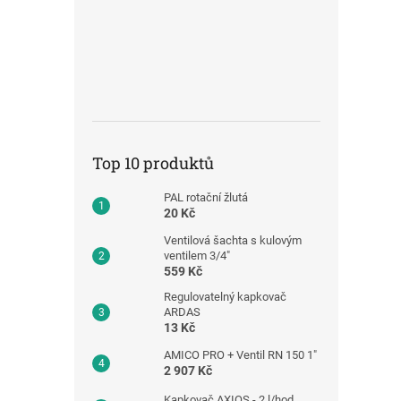
Top 10 produktů
PAL rotační žlutá
20 Kč
Ventilová šachta s kulovým
ventilem 3/4"
559 Kč
Regulovatelný kapkovač
ARDAS
13 Kč
AMICO PRO + Ventil RN 150 1"
2 907 Kč
Kapkovač AXIOS - 2 l/hod