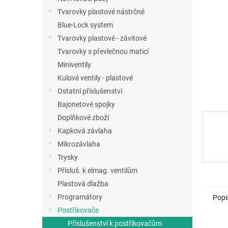
a
Tvarovky plastové nástrčné
n
Blue-Lock system
e
Tvarovky plastové - závitové
l
Tvarovky s převlečnou maticí
Miniventily
Kulové ventily - plastové
Ostatní příslušenství
Bajonetové spojky
Doplňkové zboží
Kapková závlaha
Mikrozávlaha
Trysky
Přísluš. k elmag. ventilům
Plastová dlažba
Programátory
Popi
Postřikovače
Příslušenství k postřikovačům