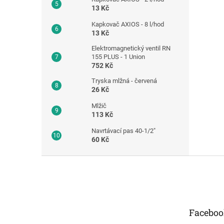
13 Kč
Kapkovač AXIOS - 8 l/hod
13 Kč
Elektromagnetický ventil RN
155 PLUS - 1 Union
752 Kč
Tryska mlžná - červená
26 Kč
Mlžič
113 Kč
Navrtávací pas 40-1/2"
60 Kč
Z
á
p
a
t
Faceboo
í