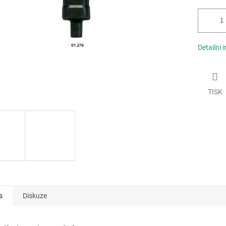
Detailní 
TISK
s
Diskuze