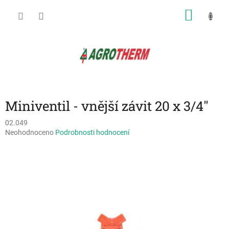
Přejít
NÁKU
na
obsah
KOŠÍK
Miniventil - vnější závit 20 x 3/4"
02.049
Průměrné
Neohodnoceno
Podrobnosti hodnocení
hodnocení
produktu
je
0,0
z
5
hvězdiček.