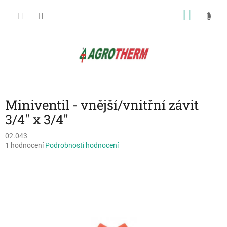
Přejít
NÁKU
na
obsah
KOŠÍK
Miniventil - vnější/vnitřní závit
3/4" x 3/4"
02.043
Průměrné
1 hodnocení
Podrobnosti hodnocení
hodnocení
produktu
je
5,0
z
5
hvězdiček.