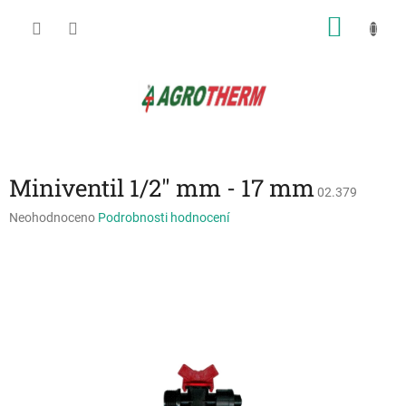
Přejít
NÁKU
na
obsah
KOŠÍK
Miniventil 1/2" mm - 17 mm
02.379
Průměrné
Neohodnoceno
Podrobnosti hodnocení
hodnocení
produktu
je
0,0
z
5
hvězdiček.