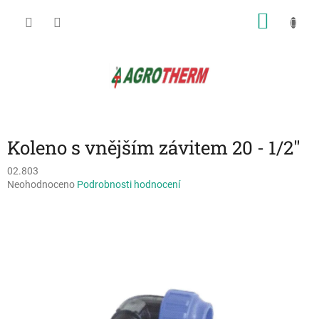
Přejít
NÁKU
na
obsah
KOŠÍK
Koleno s vnějším závitem 20 - 1/2"
02.803
Průměrné
Neohodnoceno
Podrobnosti hodnocení
hodnocení
produktu
je
0,0
z
5
hvězdiček.