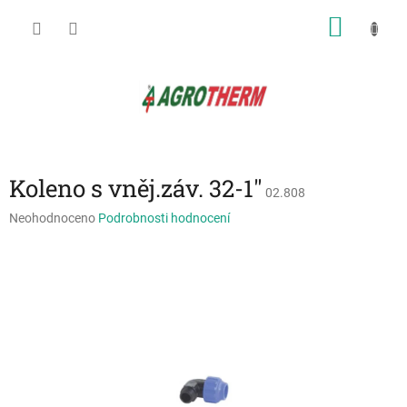
Přejít
NÁKU
na
obsah
KOŠÍK
Koleno s vněj.záv. 32-1"
02.808
Průměrné
Neohodnoceno
Podrobnosti hodnocení
hodnocení
produktu
je
0,0
z
5
hvězdiček.