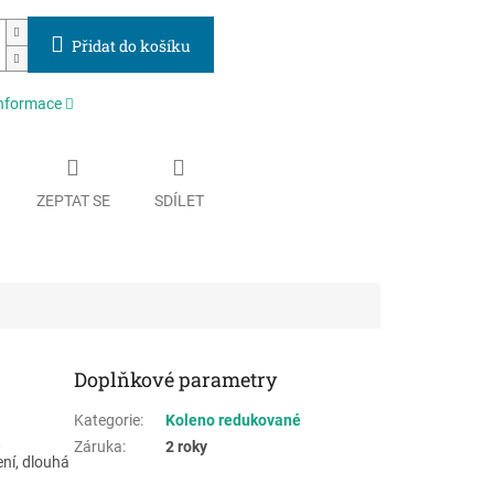
Přidat do košíku
informace
ZEPTAT SE
SDÍLET
Doplňkové parametry
Kategorie
:
Koleno redukované
,
Záruka
:
2 roky
ení, dlouhá