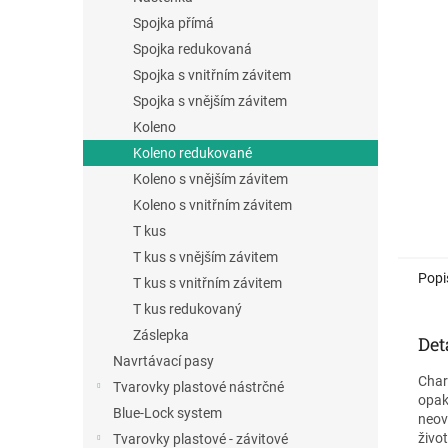
a
Spojka přímá
n
Spojka redukovaná
e
Spojka s vnitřním závitem
l
Spojka s vnějším závitem
Koleno
Koleno redukované
Koleno s vnějším závitem
Koleno s vnitřním závitem
T kus
T kus s vnějším závitem
Popi
T kus s vnitřním závitem
T kus redukovaný
Záslepka
Det
Navrtávací pasy
Char
Tvarovky plastové nástrčné
opak
Blue-Lock system
neov
živo
Tvarovky plastové - závitové