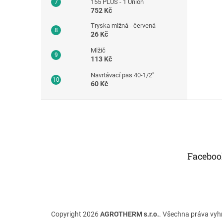
155 PLUS - 1 Union
752 Kč
Tryska mlžná - červená
26 Kč
Mlžič
113 Kč
Navrtávací pas 40-1/2"
60 Kč
Z
á
p
a
t
Faceboo
í
Copyright 2026
AGROTHERM s.r.o.
. Všechna práva vyh