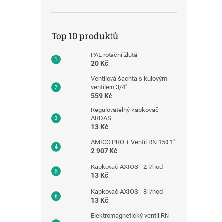
Top 10 produktů
PAL rotační žlutá
20 Kč
Ventilová šachta s kulovým
ventilem 3/4"
559 Kč
Regulovatelný kapkovač
ARDAS
13 Kč
AMICO PRO + Ventil RN 150 1"
2 907 Kč
Kapkovač AXIOS - 2 l/hod
13 Kč
Kapkovač AXIOS - 8 l/hod
13 Kč
Elektromagnetický ventil RN