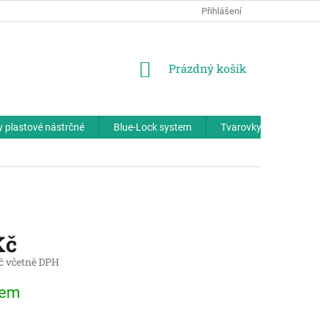
Přihlášení
NÁKUPNÍ
Prázdný košík
KOŠÍK
 plastové nástrčné
Blue-Lock system
Tvarovky plastové - zá
Kč
č včetně DPH
dem