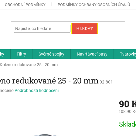
OBCHODNÍ PODMÍNKY
PODMÍNKY OCHRANY OSOBNÍCH ÚDAJŮ
HLEDAT
čky
Filtry
Svěrné spojky
Navrtávací pasy
Tvarovky
Koleno redukované 25 - 20 mm
eno redukované 25 - 20 mm
02.801
né
noceno
Podrobnosti hodnocení
ní
90 
u
108,90 K
Měrná
Skla
cena:
ek.