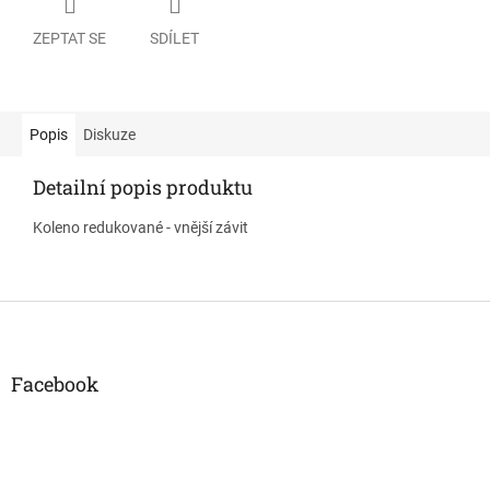
ZEPTAT SE
SDÍLET
Popis
Diskuze
Detailní popis produktu
Koleno redukované - vnější závit
Z
á
p
a
Facebook
t
í