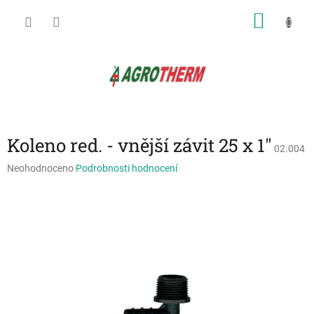
Přejít
NÁKU
na
obsah
KOŠÍK
Koleno red. - vnější závit 25 x 1"
02.004
Průměrné
Neohodnoceno
Podrobnosti hodnocení
hodnocení
produktu
je
0,0
z
5
hvězdiček.