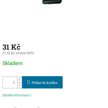
31 Kč
37,51 Kč včetně DPH
Měrná
Skladem
cena:
Přidat do košíku
Detailní informace