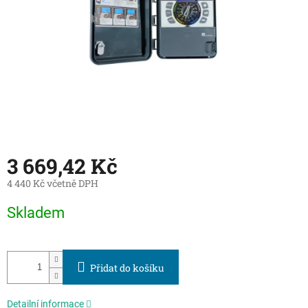
3 669,42 Kč
4 440 Kč včetně DPH
Měrná
Skladem
cena:
Přidat do košíku
Detailní informace