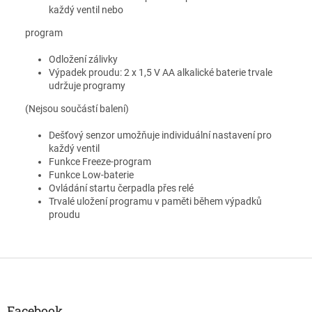
každý ventil nebo
program
Odložení zálivky
Výpadek proudu: 2 x 1,5 V AA alkalické baterie trvale
udržuje programy
(Nejsou součástí balení)
Dešťový senzor umožňuje individuální nastavení pro
každý ventil
Funkce Freeze-program
Funkce Low-baterie
Ovládání startu čerpadla přes relé
Trvalé uložení programu v paměti během výpadků
proudu
Z
á
p
a
Facebook