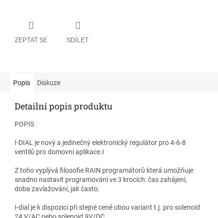
ZEPTAT SE
SDÍLET
Popis
Diskuze
Detailní popis produktu
POPIS
I-DIAL je nový a jedinečný elektronický regulátor pro 4-6-8
ventilů pro domovní aplikace.I
Z toho vyplývá filosofie RAIN programátorů která umožňuje
snadno nastavit programování ve 3 krocích: čas zahájení,
doba zavlažování, jak často.
I-dial je k dispozici při stejné ceně obou variant t.j. pro solenoid
24 V/AC nebo solenoid 9V/DC.