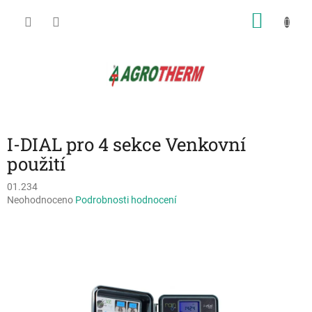
Přejít
NÁKU
na
obsah
KOŠÍK
I-DIAL pro 4 sekce Venkovní
použití
01.234
Průměrné
Neohodnoceno
Podrobnosti hodnocení
hodnocení
produktu
je
0,0
z
5
hvězdiček.