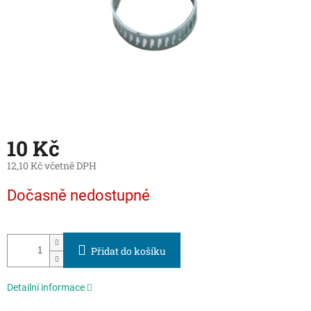
10 Kč
12,10 Kč včetně DPH
Měrná
Dočasně nedostupné
cena:
Přidat do košíku
Detailní informace