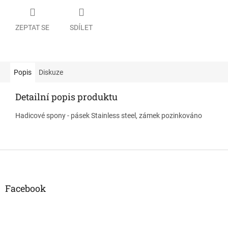
ZEPTAT SE
SDÍLET
Popis
Diskuze
Detailní popis produktu
Hadicové spony - pásek Stainless steel, zámek pozinkováno
Z
á
p
a
Facebook
t
í