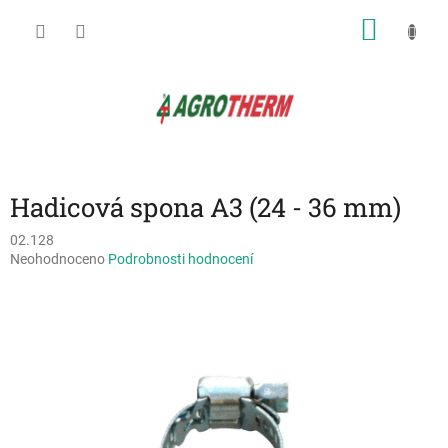
Přejít
NÁKU
na
obsah
KOŠÍK
Hadicová spona A3 (24 - 36 mm)
02.128
Průměrné
Neohodnoceno
Podrobnosti hodnocení
hodnocení
produktu
je
0,0
z
5
hvězdiček.