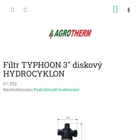
Přejít
NÁKU
na
obsah
KOŠÍK
Filtr TYPHOON 3" diskový
HYDROCYKLON
01.552
Průměrné
Neohodnoceno
Podrobnosti hodnocení
hodnocení
produktu
je
0,0
z
5
hvězdiček.