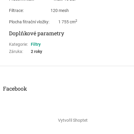
Filtrace: 120 mesh
2
Plocha fitrační vložky: 1 755 cm
Doplňkové parametry
Kategorie
:
Filtry
Záruka
:
2 roky
Z
á
p
a
Facebook
t
í
Vytvořil Shoptet