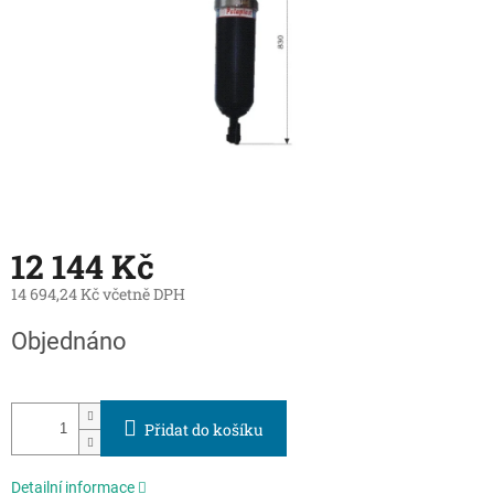
12 144 Kč
14 694,24 Kč včetně DPH
Měrná
Objednáno
cena:
Přidat do košíku
Detailní informace