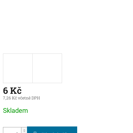
6 Kč
7,26 Kč včetně DPH
Měrná
Skladem
cena: