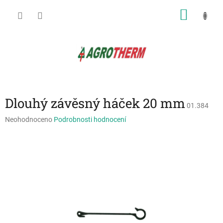
Přejít
NÁKU
na
obsah
KOŠÍK
Dlouhý závěsný háček 20 mm
01.384
Průměrné
Neohodnoceno
Podrobnosti hodnocení
hodnocení
produktu
je
0,0
z
5
hvězdiček.