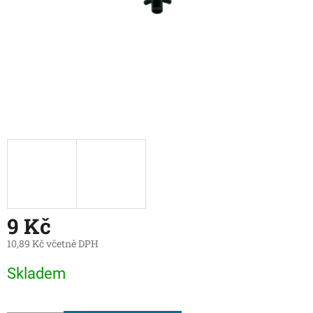
9 Kč
10,89 Kč včetně DPH
Měrná
Skladem
cena: