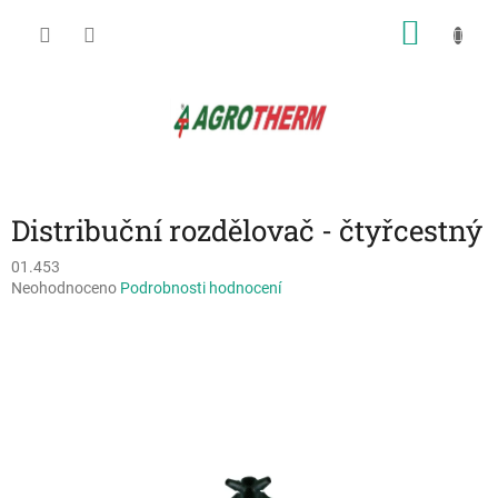
Přejít
NÁKU
na
obsah
KOŠÍK
Distribuční rozdělovač - čtyřcestný
01.453
Průměrné
Neohodnoceno
Podrobnosti hodnocení
hodnocení
produktu
je
0,0
z
5
hvězdiček.