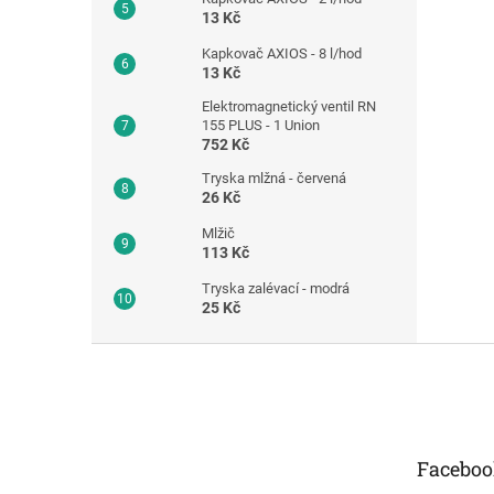
13 Kč
Kapkovač AXIOS - 8 l/hod
13 Kč
Elektromagnetický ventil RN
155 PLUS - 1 Union
752 Kč
Tryska mlžná - červená
26 Kč
Mlžič
113 Kč
Tryska zalévací - modrá
25 Kč
Z
á
p
a
t
Faceboo
í