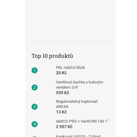
Top 10 produktů
PAL rotační žlutá
20 Kč
Ventilová šachta s kulovým
ventilem 3/4"
559 Kč
Regulovatelný kapkovač
ARDAS
13 Kč
AMICO PRO + Ventil RN 150 1"
2 907 Kč
Kapkovač AXIOS - 2 l/hod