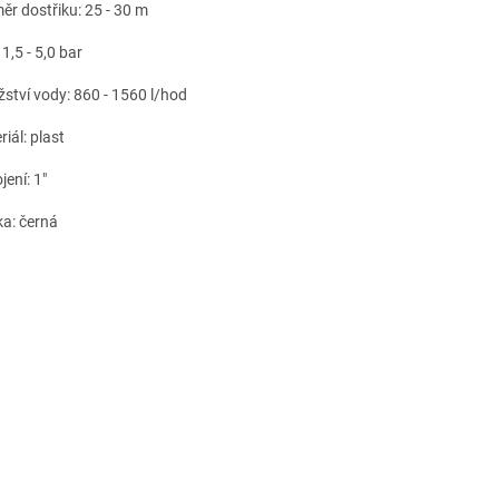
ěr dostřiku: 25 - 30 m
 1,5 - 5,0 bar
ství vody: 860 - 1560 l/hod
iál: plast
jení: 1"
ka: černá