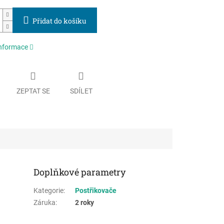
Přidat do košíku
informace
ZEPTAT SE
SDÍLET
Doplňkové parametry
Kategorie
:
Postřikovače
Záruka
:
2 roky