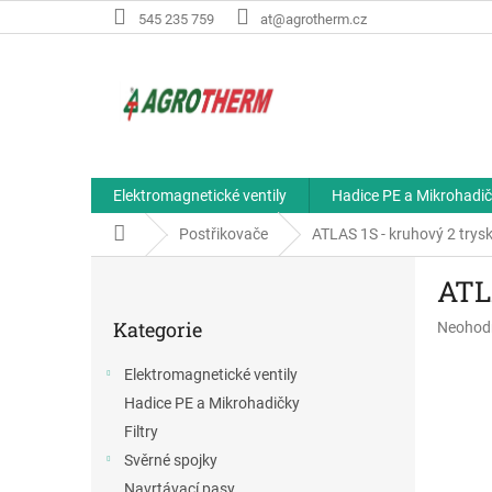
Přejít
545 235 759
at@agrotherm.cz
na
obsah
Elektromagnetické ventily
Hadice PE a Mikrohadi
Domů
Postřikovače
ATLAS 1S - kruhový 2 trys
P
ATL
o
Přeskočit
s
Kategorie
Průměr
Neohod
kategorie
t
hodnoce
r
produkt
Elektromagnetické ventily
a
je
Hadice PE a Mikrohadičky
n
0,0
z
n
Filtry
5
í
Svěrné spojky
hvězdič
p
Navrtávací pasy