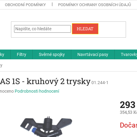
OBCHODNÍ PODMÍNKY
PODMÍNKY OCHRANY OSOBNÍCH ÚDAJŮ
HLEDAT
čky
Filtry
Svěrné spojky
Navrtávací pasy
Tvarovky
ky
AS 1S - kruhový 2 trysky
01.244-1
né
noceno
Podrobnosti hodnocení
ní
293
u
354,53 K
Měrná
Doča
cena:
ek.