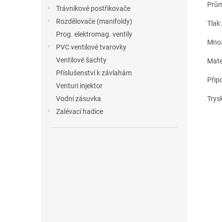
Prům
Trávníkové postřikovače
Rozdělovače (manifoldy)
Tlak:
Prog. elektromag. ventily
Množ
PVC ventilové tvarovky
Ventilové šachty
Mater
Příslušenství k závlahám
Připo
Venturi injektor
Trys
Vodní zásuvka
Zalévací hadice