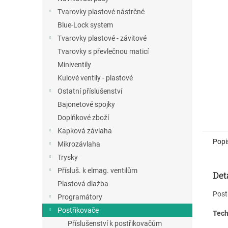
a
Tvarovky plastové nástrčné
n
Blue-Lock system
e
Tvarovky plastové - závitové
l
Tvarovky s převlečnou maticí
Miniventily
Kulové ventily - plastové
Ostatní příslušenství
Bajonetové spojky
Doplňkové zboží
Kapková závlaha
Popi
Mikrozávlaha
Trysky
Přísluš. k elmag. ventilům
Det
Plastová dlažba
Post
Programátory
Postřikovače
Tech
Příslušenství k postřikovačům