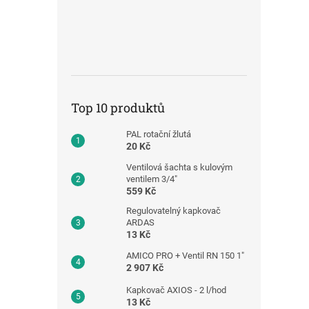
Top 10 produktů
PAL rotační žlutá
20 Kč
Ventilová šachta s kulovým
ventilem 3/4"
559 Kč
Regulovatelný kapkovač
ARDAS
13 Kč
AMICO PRO + Ventil RN 150 1"
2 907 Kč
Kapkovač AXIOS - 2 l/hod
13 Kč