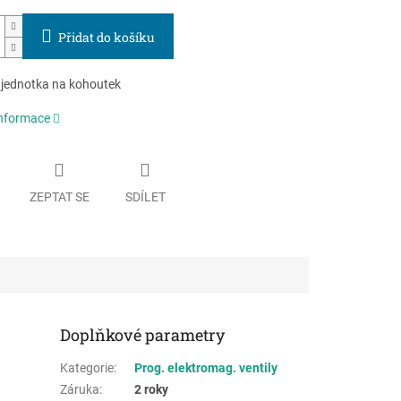
Přidat do košíku
 jednotka na kohoutek
informace
ZEPTAT SE
SDÍLET
Doplňkové parametry
Kategorie
:
Prog. elektromag. ventily
Záruka
:
2 roky