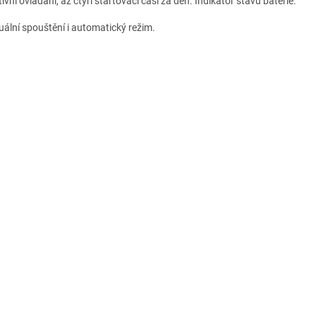
tivní ovládání, až čtyři startovací časi za den. Indikátor stavu baterie.
ální spouštění i automatický režim.