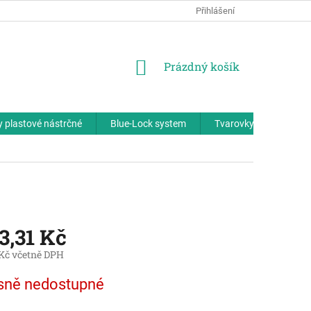
Přihlášení
NÁKUPNÍ
Prázdný košík
KOŠÍK
 plastové nástrčné
Blue-Lock system
Tvarovky plastové - zá
3,31 Kč
 Kč včetně DPH
sně nedostupné