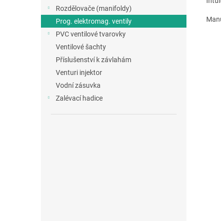
Intui
Rozdělovače (manifoldy)
Manu
Prog. elektromag. ventily
PVC ventilové tvarovky
Ventilové šachty
Příslušenství k závlahám
Venturi injektor
Vodní zásuvka
Zalévací hadice