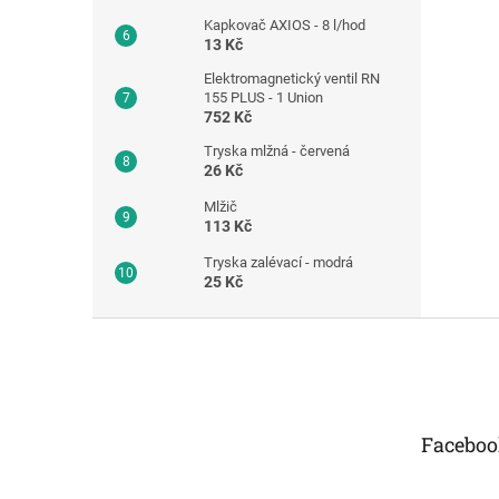
Kapkovač AXIOS - 8 l/hod
13 Kč
Elektromagnetický ventil RN
155 PLUS - 1 Union
752 Kč
Tryska mlžná - červená
26 Kč
Mlžič
113 Kč
Tryska zalévací - modrá
25 Kč
Z
á
p
a
t
Faceboo
í