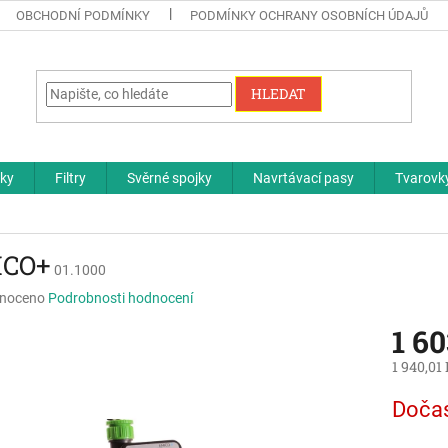
OBCHODNÍ PODMÍNKY
PODMÍNKY OCHRANY OSOBNÍCH ÚDAJŮ
HLEDAT
čky
Filtry
Svěrné spojky
Navrtávací pasy
Tvarovky
ICO+
01.1000
né
noceno
Podrobnosti hodnocení
ní
1 60
u
1 940,01
Měrná
Doča
cena:
ek.