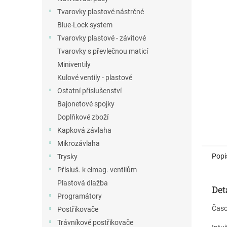
a
Tvarovky plastové nástrčné
n
Blue-Lock system
e
Tvarovky plastové - závitové
l
Tvarovky s převlečnou maticí
Miniventily
Kulové ventily - plastové
Ostatní příslušenství
Bajonetové spojky
Doplňkové zboží
Kapková závlaha
Mikrozávlaha
Popi
Trysky
Přísluš. k elmag. ventilům
Plastová dlažba
Det
Programátory
Časo
Postřikovače
Trávníkové postřikovače