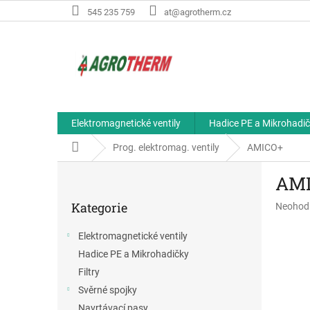
Přejít
545 235 759
at@agrotherm.cz
na
obsah
Elektromagnetické ventily
Hadice PE a Mikrohadi
Domů
Prog. elektromag. ventily
AMICO+
P
AM
o
Přeskočit
s
Kategorie
Průměr
Neohod
kategorie
t
hodnoce
r
produkt
Elektromagnetické ventily
a
je
Hadice PE a Mikrohadičky
n
0,0
z
n
Filtry
5
í
Svěrné spojky
hvězdič
p
Navrtávací pasy