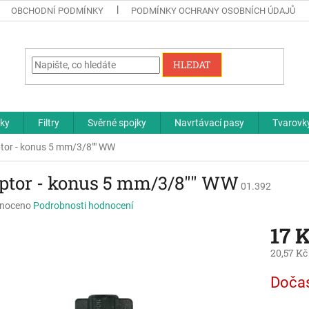
OBCHODNÍ PODMÍNKY
PODMÍNKY OCHRANY OSOBNÍCH ÚDAJŮ
HLEDAT
čky
Filtry
Svěrné spojky
Navrtávací pasy
Tvarovky
tor - konus 5 mm/3/8"" WW
ptor - konus 5 mm/3/8"" WW
01.392
né
noceno
Podrobnosti hodnocení
ní
17 
u
20,57 Kč
Měrná
Doča
cena:
ek.