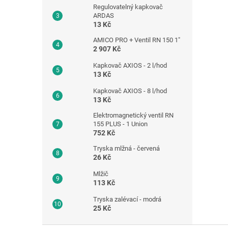
Regulovatelný kapkovač
ARDAS
13 Kč
AMICO PRO + Ventil RN 150 1"
2 907 Kč
Kapkovač AXIOS - 2 l/hod
13 Kč
Kapkovač AXIOS - 8 l/hod
13 Kč
Elektromagnetický ventil RN
155 PLUS - 1 Union
752 Kč
Tryska mlžná - červená
26 Kč
Mlžič
113 Kč
Tryska zalévací - modrá
25 Kč