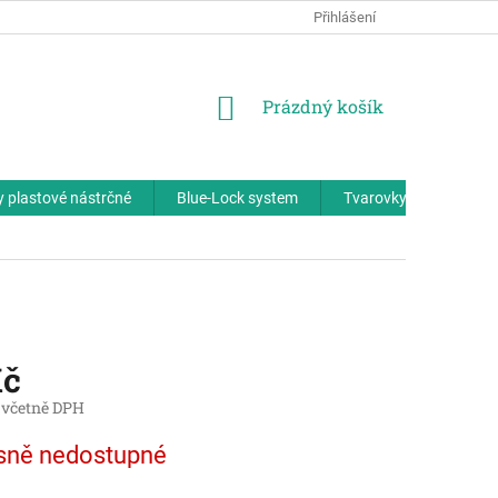
Přihlášení
NÁKUPNÍ
Prázdný košík
KOŠÍK
 plastové nástrčné
Blue-Lock system
Tvarovky plastové - zá
Kč
 včetně DPH
sně nedostupné