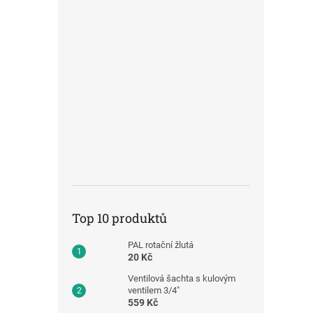
Top 10 produktů
PAL rotační žlutá
20 Kč
Ventilová šachta s kulovým
ventilem 3/4"
559 Kč