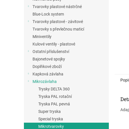
a
Tvarovky plastové nástrčné
n
Blue-Lock system
e
Tvarovky plastové - závitové
l
Tvarovky s převlečnou maticí
Miniventily
Kulové ventily - plastové
Ostatní příslušenství
Bajonetové spojky
Doplňkové zboží
Kapková závlaha
Popi
Mikrozávlaha
Trysky DELTA 360
Tryska PAL rotační
Det
Tryska PAL pevná
Adap
Super tryska
Special tryska
Mikrotvarovky