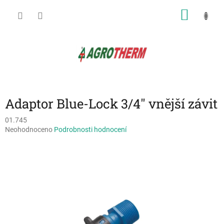
Přejít
NÁKU
na
obsah
KOŠÍK
Adaptor Blue-Lock 3/4" vnější závit
01.745
Průměrné
Neohodnoceno
Podrobnosti hodnocení
hodnocení
produktu
je
0,0
z
5
hvězdiček.