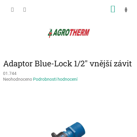
Přejít
NÁKU
na
obsah
KOŠÍK
Adaptor Blue-Lock 1/2" vnější závit
01.744
Průměrné
Neohodnoceno
Podrobnosti hodnocení
hodnocení
produktu
je
0,0
z
5
hvězdiček.