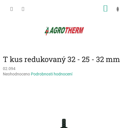
Přejít
NÁKU
na
obsah
KOŠÍK
T kus redukovaný 32 - 25 - 32 mm
02.094
Průměrné
Neohodnoceno
Podrobnosti hodnocení
hodnocení
produktu
je
0,0
z
5
hvězdiček.