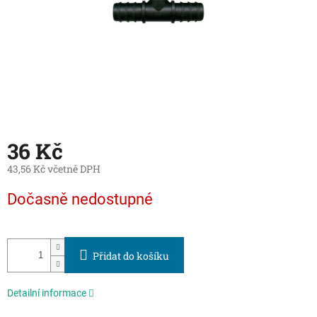
36 Kč
43,56 Kč včetně DPH
Měrná
Dočasně nedostupné
cena:
Přidat do košíku
Detailní informace