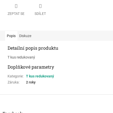
ZEPTAT SE
SDÍLET
Popis
Diskuze
Detailní popis produktu
T kus redukovaný
Doplňkové parametry
Kategorie
:
T kus redukovaný
Záruka
:
2 roky
Z
á
p