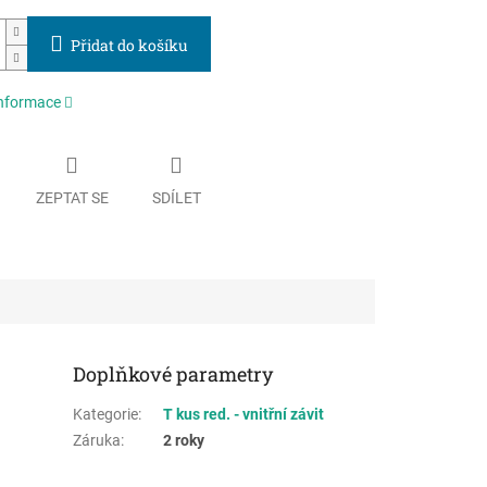
Přidat do košíku
informace
ZEPTAT SE
SDÍLET
Doplňkové parametry
Kategorie
:
T kus red. - vnitřní závit
Záruka
:
2 roky