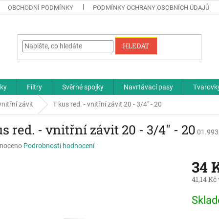
OBCHODNÍ PODMÍNKY
PODMÍNKY OCHRANY OSOBNÍCH ÚDAJŮ
HLEDAT
čky
Filtry
Svěrné spojky
Navrtávací pasy
Tvarovky
vnitřní závit
T kus red. - vnitřní závit 20 - 3/4" - 20
s red. - vnitřní závit 20 - 3/4" - 20
01.993
né
noceno
Podrobnosti hodnocení
ní
34 
u
41,14 Kč
Měrná
Skla
cena:
ek.