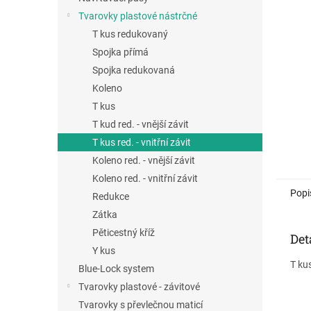
a
Tvarovky plastové nástrčné
n
T kus redukovaný
e
Spojka přímá
l
Spojka redukovaná
Koleno
T kus
T kud red. - vnější závit
T kus red. - vnitřní závit
Koleno red. - vnější závit
Koleno red. - vnitřní závit
Popi
Redukce
Zátka
Pěticestný kříž
Det
Y kus
T kus
Blue-Lock system
Tvarovky plastové - závitové
Tvarovky s převlečnou maticí