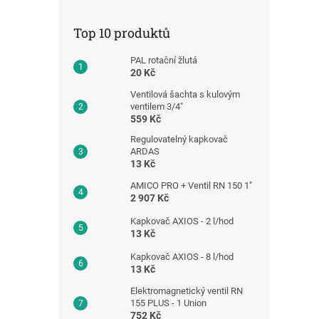
Top 10 produktů
PAL rotační žlutá
20 Kč
Ventilová šachta s kulovým
ventilem 3/4"
559 Kč
Regulovatelný kapkovač
ARDAS
13 Kč
AMICO PRO + Ventil RN 150 1"
2 907 Kč
Kapkovač AXIOS - 2 l/hod
13 Kč
Kapkovač AXIOS - 8 l/hod
13 Kč
Elektromagnetický ventil RN
155 PLUS - 1 Union
752 Kč