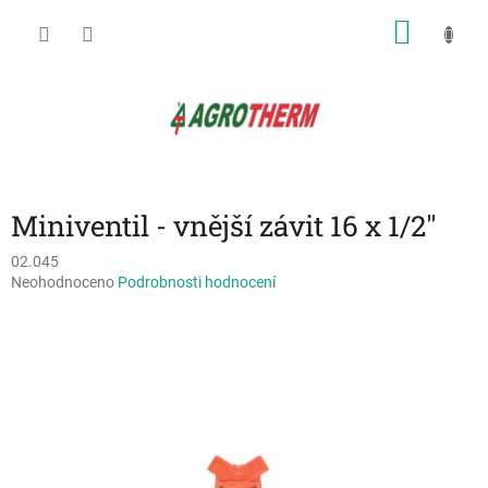
Přejít
NÁKU
na
obsah
KOŠÍK
Miniventil - vnější závit 16 x 1/2"
02.045
Průměrné
Neohodnoceno
Podrobnosti hodnocení
hodnocení
produktu
je
0,0
z
5
hvězdiček.