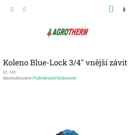
Přejít
NÁKU
na
obsah
KOŠÍK
Koleno Blue-Lock 3/4" vnější závit
01.741
Průměrné
Neohodnoceno
Podrobnosti hodnocení
hodnocení
produktu
je
0,0
z
5
hvězdiček.