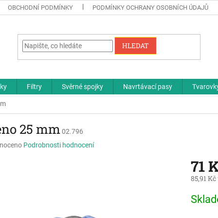
OBCHODNÍ PODMÍNKY
PODMÍNKY OCHRANY OSOBNÍCH ÚDAJŮ
HLEDAT
čky
Filtry
Svěrné spojky
Navrtávací pasy
Tvarovky
mm
eno 25 mm
02.796
né
noceno
Podrobnosti hodnocení
ní
71 
u
85,91 Kč
Měrná
Skla
cena:
ek.