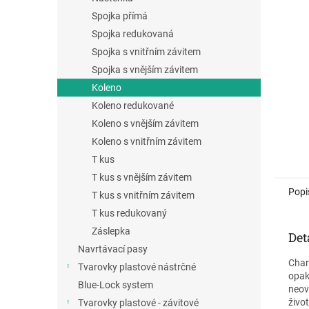
a
Spojka přímá
n
Spojka redukovaná
e
Spojka s vnitřním závitem
l
Spojka s vnějším závitem
Koleno
Koleno redukované
Koleno s vnějším závitem
Koleno s vnitřním závitem
T kus
T kus s vnějším závitem
Popi
T kus s vnitřním závitem
T kus redukovaný
Záslepka
Det
Navrtávací pasy
Char
Tvarovky plastové nástrčné
opak
Blue-Lock system
neov
živo
Tvarovky plastové - závitové