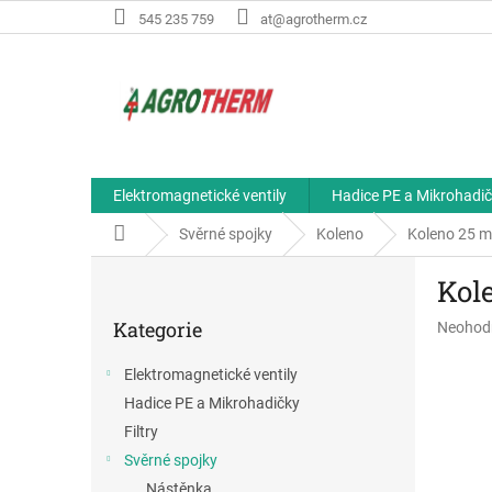
Přejít
545 235 759
at@agrotherm.cz
na
obsah
Elektromagnetické ventily
Hadice PE a Mikrohadi
Domů
Svěrné spojky
Koleno
Koleno 25 
P
Kol
o
Přeskočit
s
Kategorie
Průměr
Neohod
kategorie
t
hodnoce
r
produkt
Elektromagnetické ventily
a
je
Hadice PE a Mikrohadičky
n
0,0
z
n
Filtry
5
í
Svěrné spojky
hvězdič
p
Nástěnka