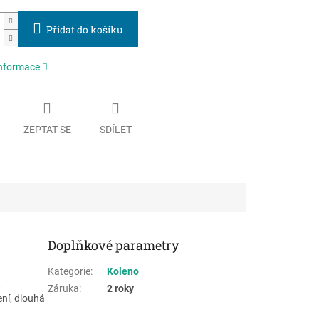
Přidat do košíku
informace
ZEPTAT SE
SDÍLET
Doplňkové parametry
Kategorie
:
Koleno
,
Záruka
:
2 roky
ení, dlouhá