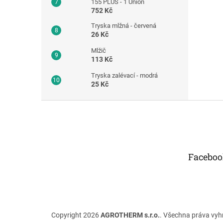
155 PLUS - 1 Union
752 Kč
Tryska mlžná - červená
26 Kč
Mlžič
113 Kč
Tryska zalévací - modrá
25 Kč
Z
á
p
a
t
Faceboo
í
Copyright 2026
AGROTHERM s.r.o.
. Všechna práva vyh