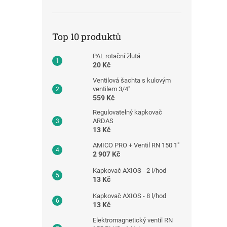
Top 10 produktů
PAL rotační žlutá
20 Kč
Ventilová šachta s kulovým
ventilem 3/4"
559 Kč
Regulovatelný kapkovač
ARDAS
13 Kč
AMICO PRO + Ventil RN 150 1"
2 907 Kč
Kapkovač AXIOS - 2 l/hod
13 Kč
Kapkovač AXIOS - 8 l/hod
13 Kč
Elektromagnetický ventil RN