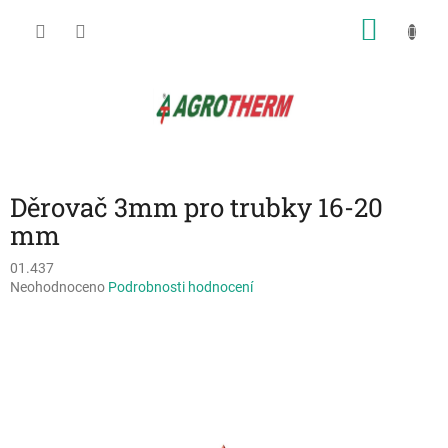
Přejít
NÁKU
na
obsah
KOŠÍK
Děrovač 3mm pro trubky 16-20
mm
01.437
Průměrné
Neohodnoceno
Podrobnosti hodnocení
hodnocení
produktu
je
0,0
z
5
hvězdiček.