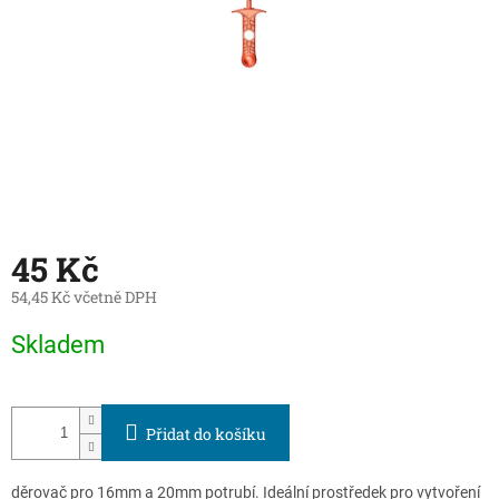
45 Kč
54,45 Kč včetně DPH
Měrná
Skladem
cena:
Přidat do košíku
děrovač pro 16mm a 20mm potrubí. Ideální prostředek pro vytvoření